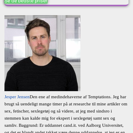
Se de bedste priser
Jesper Jensen
Den ene af medindehaverne af Temptations. Jeg har
brugt så uendeligt mange timer på at researche til mine artikler om
sex, fetischer, sexlegetøj og så videre, at jeg med sindsro i
stemmen kan kalde mig for ekspert i sexlegetøj samt sex og
samliv. Baggrund: Er uddannet cand.it. ved Aalborg Universitet,
og det er blandt andet takket være denne uddannelse, at jeg er en