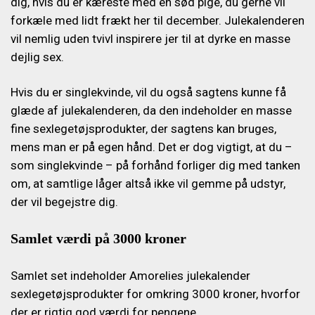
dig, hvis du er kæreste med en sød pige, du gerne vil
forkæle med lidt frækt her til december.
Julekalenderen
vil nemlig uden tvivl inspirere jer til at dyrke en masse
dejlig sex.
Hvis du er singlekvinde, vil du også sagtens kunne få
glæde af julekalenderen, da den indeholder en masse
fine sexlegetøjsprodukter, der sagtens kan bruges,
mens man er på egen hånd. Det er dog vigtigt, at du –
som singlekvinde – på forhånd forliger dig med tanken
om, at samtlige låger altså ikke vil gemme på udstyr,
der vil begejstre dig.
Samlet værdi på 3000 kroner
Samlet set indeholder Amorelies julekalender
sexlegetøjsprodukter for omkring 3000 kroner, hvorfor
der er rigtig god værdi for pengene.