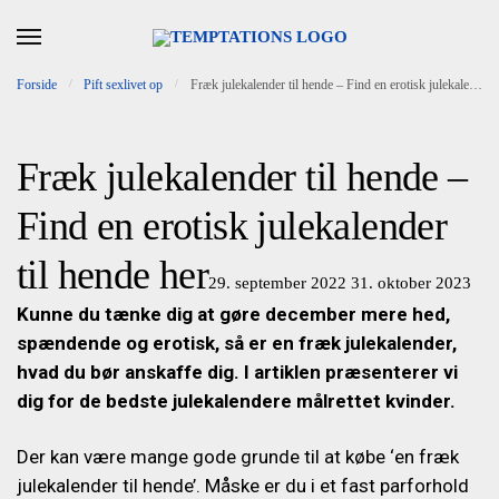
Skip to navigation
Skip to content
Forside
/
Pift sexlivet op
/
Fræk julekalender til hende – Find en erotisk julekalender til hende her
Fræk julekalender til hende –
Find en erotisk julekalender
til hende her
29. september 2022
31. oktober 2023
Kunne du tænke dig at gøre december mere hed,
spændende og erotisk, så er en fræk julekalender,
hvad du bør anskaffe dig. I artiklen præsenterer vi
dig for de bedste julekalendere målrettet kvinder.
Der kan være mange gode grunde til at købe ‘en fræk
julekalender til hende’. Måske er du i et fast parforhold