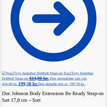
You2Toys Justerbar
434,00
kr.
Dobbelt Strap-on
Den oprindelige pris var:
199,50
kr.
434,00 kr..
Den aktuelle pris er: 199,50 kr..
Doc Johnson Body Extensions Be Ready Strap-on
Sæt 17,8 cm – Sort