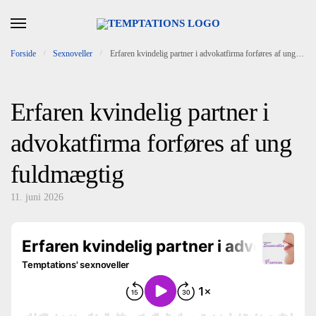
Skip to navigation
Skip to content
Forside
/
Sexnoveller
/
Erfaren kvindelig partner i advokatfirma forføres af ung fuldmægtig
Erfaren kvindelig partner i
advokatfirma forføres af ung
fuldmægtig
11. juni 2026