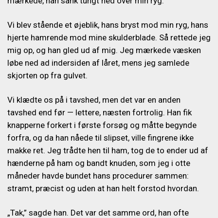
mærkede, han sank tungt ned over min ryg.
Vi blev stående et øjeblik, hans bryst mod min ryg, hans
hjerte hamrende mod mine skulderblade. Så rettede jeg
mig op, og han gled ud af mig. Jeg mærkede væsken
løbe ned ad indersiden af låret, mens jeg samlede
skjorten op fra gulvet.
Vi klædte os på i tavshed, men det var en anden
tavshed end før — lettere, næsten fortrolig. Han fik
knapperne forkert i første forsøg og måtte begynde
forfra, og da han nåede til slipset, ville fingrene ikke
makke ret. Jeg trådte hen til ham, tog de to ender ud af
hænderne på ham og bandt knuden, som jeg i otte
måneder havde bundet hans procedurer sammen:
stramt, præcist og uden at han helt forstod hvordan.
„Tak,” sagde han. Det var det samme ord, han ofte