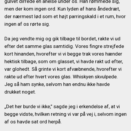
gulvet dirrede en anelse under os. Han rømmede sig,
men der kom ingen ord. Kun lyden af hans åndedræt,
der nærmest lød som et højt parringskald i et rum, hvor
ingen af os rørte sig.
Da jeg vendte mig og gik tilbage til bordet, rakte vi ud
efter det samme glas samtidig. Vores fingre strejfede
kort hinanden, hvorefter vi vi begge trak vores hænder
hektisk tilbage, som om glasset, vi havde rakt ud efter,
var glohedt. Så grinte vi kort afvæbnende, hvorefter vi
rakte ud efter hvert vores glas. Whiskyen skvulpede.
Jeg så ham synke, selvom han endnu ikke havde
drukket noget.
„Det her burde vi ikke,” sagde jeg i erkendelse af, at vi
begge vidste, hvilken retning vi var på vej i, selvom ingen
af os havde sat ord herpå.