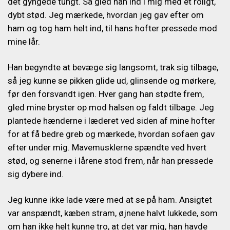
det gyngede tungt. Så gled han ind i mig med et roligt,
dybt stød. Jeg mærkede, hvordan jeg gav efter om
ham og tog ham helt ind, til hans hofter pressede mod
mine lår.
Han begyndte at bevæge sig langsomt, trak sig tilbage,
så jeg kunne se pikken glide ud, glinsende og mørkere,
før den forsvandt igen. Hver gang han stødte frem,
gled mine bryster op mod halsen og faldt tilbage. Jeg
plantede hænderne i læderet ved siden af mine hofter
for at få bedre greb og mærkede, hvordan sofaen gav
efter under mig. Mavemusklerne spændte ved hvert
stød, og senerne i lårene stod frem, når han pressede
sig dybere ind.
Jeg kunne ikke lade være med at se på ham. Ansigtet
var anspændt, kæben stram, øjnene halvt lukkede, som
om han ikke helt kunne tro, at det var mig, han havde