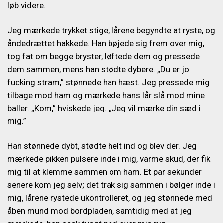
løb videre.
Jeg mærkede trykket stige, lårene begyndte at ryste, og
åndedrættet hakkede. Han bøjede sig frem over mig,
tog fat om begge bryster, løftede dem og pressede
dem sammen, mens han stødte dybere. „Du er jo
fucking stram,” stønnede han hæst. Jeg pressede mig
tilbage mod ham og mærkede hans lår slå mod mine
baller. „Kom,” hviskede jeg. „Jeg vil mærke din sæd i
mig.”
Han stønnede dybt, stødte helt ind og blev der. Jeg
mærkede pikken pulsere inde i mig, varme skud, der fik
mig til at klemme sammen om ham. Et par sekunder
senere kom jeg selv; det trak sig sammen i bølger inde i
mig, lårene rystede ukontrolleret, og jeg stønnede med
åben mund mod bordpladen, samtidig med at jeg