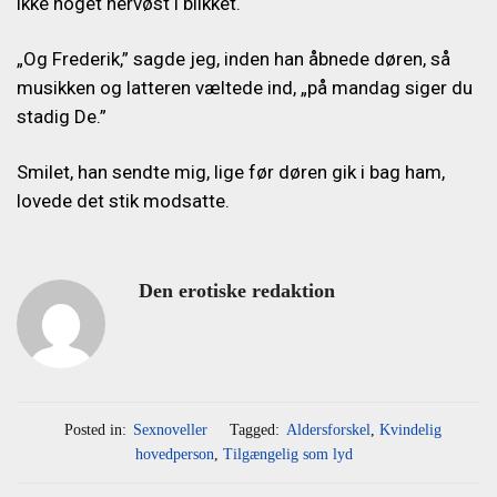
ikke noget nervøst i blikket.
„Og Frederik,” sagde jeg, inden han åbnede døren, så
musikken og latteren væltede ind, „på mandag siger du
stadig De.”
Smilet, han sendte mig, lige før døren gik i bag ham,
lovede det stik modsatte.
Den erotiske redaktion
Posted in:
Sexnoveller
Tagged:
Aldersforskel
,
Kvindelig
hovedperson
,
Tilgængelig som lyd