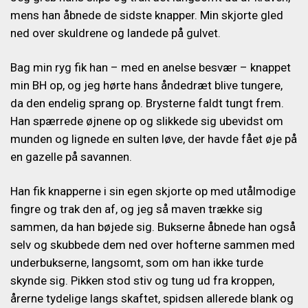
mens han åbnede de sidste knapper. Min skjorte gled
ned over skuldrene og landede på gulvet.
Bag min ryg fik han – med en anelse besvær – knappet
min BH op, og jeg hørte hans åndedræt blive tungere,
da den endelig sprang op. Brysterne faldt tungt frem.
Han spærrede øjnene op og slikkede sig ubevidst om
munden og lignede en sulten løve, der havde fået øje på
en gazelle på savannen.
Han fik knapperne i sin egen skjorte op med utålmodige
fingre og trak den af, og jeg så maven trække sig
sammen, da han bøjede sig. Bukserne åbnede han også
selv og skubbede dem ned over hofterne sammen med
underbukserne, langsomt, som om han ikke turde
skynde sig. Pikken stod stiv og tung ud fra kroppen,
årerne tydelige langs skaftet, spidsen allerede blank og