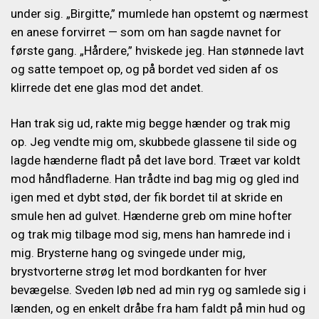
under sig. „Birgitte,” mumlede han opstemt og nærmest
en anese forvirret — som om han sagde navnet for
første gang. „Hårdere,” hviskede jeg. Han stønnede lavt
og satte tempoet op, og på bordet ved siden af os
klirrede det ene glas mod det andet.
Han trak sig ud, rakte mig begge hænder og trak mig
op. Jeg vendte mig om, skubbede glassene til side og
lagde hænderne fladt på det lave bord. Træet var koldt
mod håndfladerne. Han trådte ind bag mig og gled ind
igen med et dybt stød, der fik bordet til at skride en
smule hen ad gulvet. Hænderne greb om mine hofter
og trak mig tilbage mod sig, mens han hamrede ind i
mig. Brysterne hang og svingede under mig,
brystvorterne strøg let mod bordkanten for hver
bevægelse. Sveden løb ned ad min ryg og samlede sig i
lænden, og en enkelt dråbe fra ham faldt på min hud og