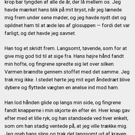
krop bar tyngden af alle de år, der lå mellem os. Jeg
havde mærket hans blik på mit bryst, når jeg lænede
mig frem under sene møder, og jeg havde nydt det og
opildnet ham til at æde løs af glosuppen — fordi det var
farligt, og det havde jeg savnet.
Han tog et skridt frem. Langsomt, tøvende, som for at
give mig god tid til at sige fra. Hans højre hånd fandt
min hofte, og fingrene spredte sig let over silken.
Varmen brændte gennem stoffet med det samme. Jeg
trak mig ikke. I stedet hørte jeg mit eget åndedræt blive
dybere og flyttede vægten en anelse ind mod ham.
Han lod hånden glide op langs min side, og fingrene
fandt knapperne i min skjorte én efter én. Hver knap gav
efter med et lille ryk, og han standsede ved hver enkelt,
som om han stadig ventede på, at jeg ville trække mig.
Jeg greb hans slips og trak det langsomt ud af kraven,