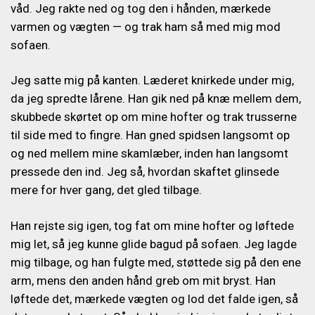
våd. Jeg rakte ned og tog den i hånden, mærkede
varmen og vægten — og trak ham så med mig mod
sofaen.
Jeg satte mig på kanten. Læderet knirkede under mig,
da jeg spredte lårene. Han gik ned på knæ mellem dem,
skubbede skørtet op om mine hofter og trak trusserne
til side med to fingre. Han gned spidsen langsomt op
og ned mellem mine skamlæber, inden han langsomt
pressede den ind. Jeg så, hvordan skaftet glinsede
mere for hver gang, det gled tilbage.
Han rejste sig igen, tog fat om mine hofter og løftede
mig let, så jeg kunne glide bagud på sofaen. Jeg lagde
mig tilbage, og han fulgte med, støttede sig på den ene
arm, mens den anden hånd greb om mit bryst. Han
løftede det, mærkede vægten og lod det falde igen, så