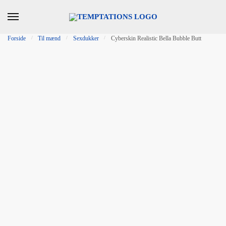
Skip to navigation
Skip to content
Forside
/
Til mænd
/
Sexdukker
/
Cyberskin Realistic Bella Bubble Butt