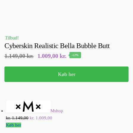
Tilbud!
Cyberskin Realistic Bella Bubble Butt
Den oprindelige pris var: 1.149,00 kr..
Den aktuelle pris er:
1.149,00
kr.
1.009,00
kr.
-12%
1.009,00 kr..
Køb her
Mshop
kr. 1.149,00
kr. 1.009,00
Køb her